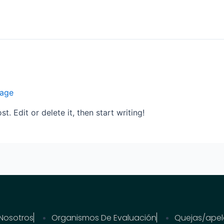
age
. Edit or delete it, then start writing!
Nosotros
Organismos De Evaluación
Quejas/apel