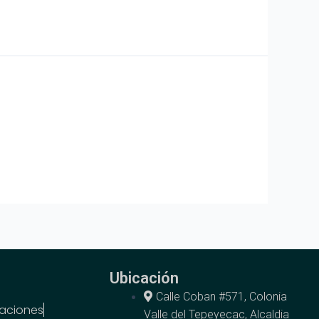
Ubicación
Calle Coban #571, Colonia
aciones
Valle del Tepeyecac, Alcaldia