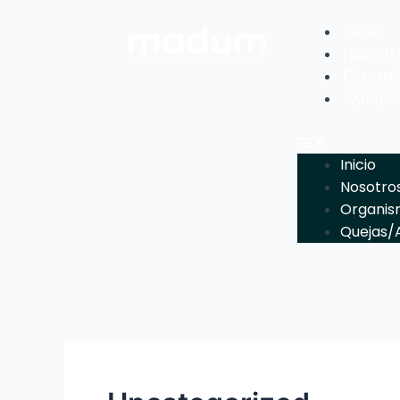
Inicio
Nosotr
Organi
Quejas
Inicio
Nosotro
Organis
Quejas/