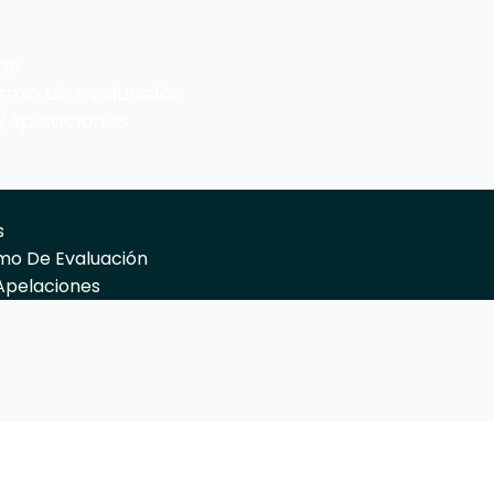
os
smo de evaluación
/Apelaciones
s
mo De Evaluación
Apelaciones