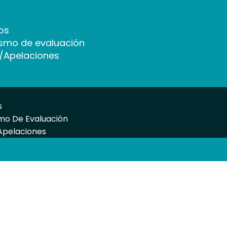
os
smo de evaluación
/Apelaciones
s
mo De Evaluación
Apelaciones