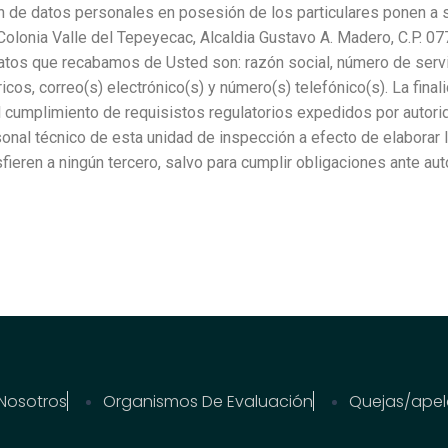
ón de datos personales en posesión de los particulares ponen a s
Colonia Valle del Tepeyecac, Alcaldia Gustavo A. Madero, C.P. 0
tos que recabamos de Usted son: razón social, número de servi
icos, correo(s) electrónico(s) y número(s) telefónico(s). La final
el cumplimiento de requisistos regulatorios expedidos por autor
onal técnico de esta unidad de inspección a efecto de elaborar 
sfieren a ningún tercero, salvo para cumplir obligaciones ante a
Nosotros
Organismos De Evaluación
Quejas/apel