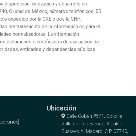
u disposición: innovación y desarrollo en
7740, Ciudad de México, números telefónicos: 55
cio expedido por la CRE o pos la CNH,
idad del tratamiento de la información es para el
idades normalizadoras. La información
los dictamenes o certificados de evaluación de
utoridades, entidades y dependencias públicas.
Ubicación
Calle Coban #571, Colonia
aciones
Valle del Tepeyecac, Alcaldia
Gustavo A. Madero, C.P. 07740,